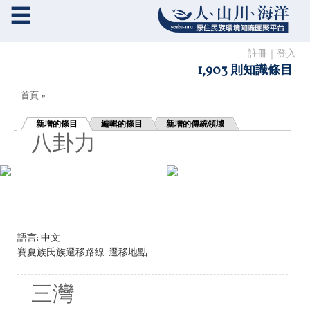
☰
註冊
｜
登入
1,903 則知識條目
您在這裡
首頁
»
新增的條目
編輯的條目
新增的傳統領域
八卦力
語言:
中文
賽夏族氏族遷移路線-遷移地點
三灣