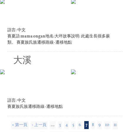
語言:
中文
賽夏語:mama:ongan地名:大坪故事說明: 此處生長很多蕨
類。 賽夏族氏族遷移路線-遷移地點
大溪
語言:
中文
賽夏族氏族遷移路線-遷移地點
頁面
« 第一頁
‹ 上一頁
…
3
4
5
6
7
8
9
10
11