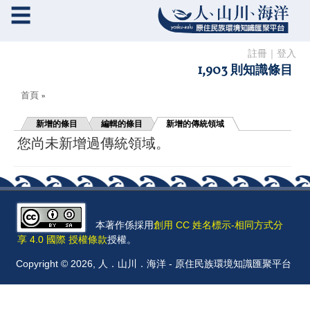
☰
註冊
｜
登入
1,903 則知識條目
您在這裡
首頁
»
新增的條目
編輯的條目
新增的傳統領域
您尚未新增過傳統領域。
本著作係採用
創用 CC 姓名標示-相同方式分
享 4.0 國際 授權條款
授權。
Copyright © 2026, 人．山川．海洋 - 原住民族環境知識匯聚平台