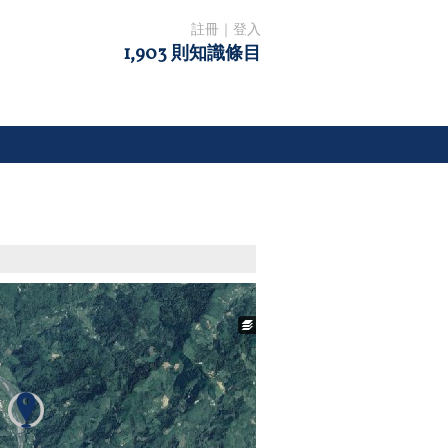
註冊
｜
登入
1,903 則知識條目