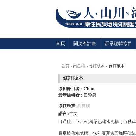
首頁
關於本計畫
群眾編輯條目
您在這裡
首頁
»
南昌橋
»
修訂版本
» 修訂版本
修訂版本
原創條目者：
Chou
最新編輯者：
田駿禹
原住民族:
賽夏族
語言
中文
可通往上下比來,橋梁已建水泥橋可行駛
賽夏族傳統地標→96年賽夏族五峰區傳