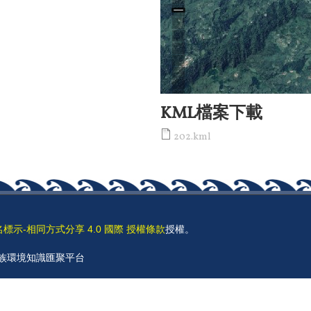
KML檔案下載
202.kml
名標示-相同方式分享 4.0 國際 授權條款
授權。
 原住民族環境知識匯聚平台