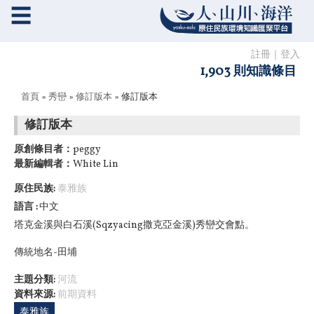
☰
註冊
｜
登入
1,903 則知識條目
您在這裡
首頁
»
秀巒
»
修訂版本
» 修訂版本
修訂版本
原創條目者：
peggy
最新編輯者：
White Lin
原住民族:
泰雅族
語言
中文
塔克金溪與白石溪(Sqzyacing撒克亞金溪)秀巒交會點。
傳統地名-田埔
主題分類:
河流
資料來源:
前期資料
泰雅族