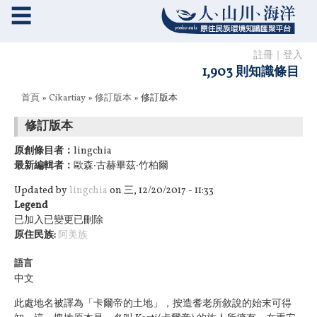
☰
註冊
｜
登入
1,903 則知識條目
您在這裡
首頁
»
Cikartiay
»
修訂版本
» 修訂版本
修訂版本
原創條目者：
lingchia
最新編輯者：
歐森‧古赫畢茲‧竹柏爾
Updated by
lingchia
on 三, 12/20/2017 - 11:33
Legend
已加入
已變更
已刪除
原住民族:
阿美族
語言
中文
此處地名被譯為「卡爾帝的土地」，按造耆老所敘說的始末可得