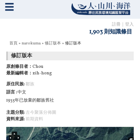
☰
註冊
｜
登入
1,903 則知識條目
您在這裡
首頁
»
narokuma
»
修訂版本
» 修訂版本
修訂版本
原創條目者：
Chou
最新編輯者：
zih-hong
原住民族:
鄒族
語言
中文
1935年已放棄的鄒族舊社
主題分類:
古今聚落分佈圖
資料來源:
前期資料