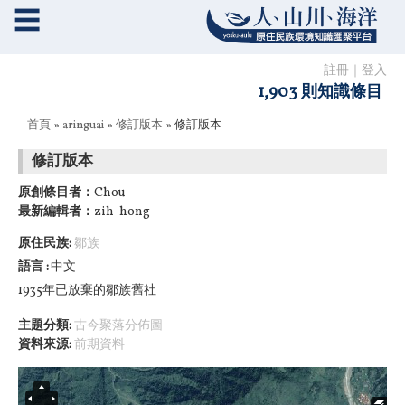
☰
註冊
｜
登入
1,903 則知識條目
您在這裡
首頁
»
aringuai
»
修訂版本
» 修訂版本
修訂版本
原創條目者：
Chou
最新編輯者：
zih-hong
原住民族:
鄒族
語言
中文
1935年已放棄的鄒族舊社
主題分類:
古今聚落分佈圖
資料來源:
前期資料