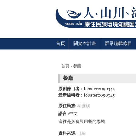
首頁
關於本計畫
群眾編輯條目
您在這裡
首頁
» 餐廳
餐廳
原創條目者：
lobster2090345
最新編輯者：
lobster2090345
原住民族:
泰雅族
語言
中文
這裡是烹食與用餐的場域。
資料來源:
自編