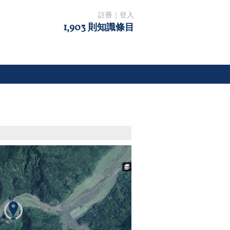
註冊
｜
登入
1,903 則知識條目