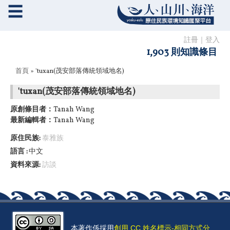
☰
註冊
｜
登入
1,903 則知識條目
您在這裡
首頁
» 'tuxan(茂安部落傳統領域地名)
'tuxan(茂安部落傳統領域地名)
原創條目者：
Tanah Wang
最新編輯者：
Tanah Wang
原住民族:
泰雅族
語言
中文
資料來源:
訪談
本著作係採用
創用 CC 姓名標示-相同方式分