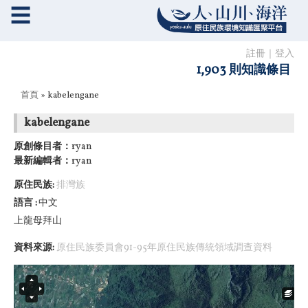
☰
註冊
｜
登入
1,903 則知識條目
您在這裡
首頁
» kabelengane
kabelengane
原創條目者：
ryan
最新編輯者：
ryan
原住民族:
排灣族
語言
中文
上龍母拜山
資料來源:
原住民族委員會91-95年原住民族傳統領域調查資料