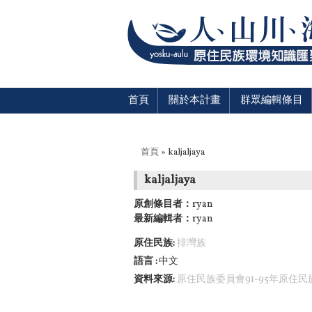
首頁
關於本計畫
群眾編輯條目
您在這裡
首頁
» kaljaljaya
kaljaljaya
原創條目者：
ryan
最新編輯者：
ryan
原住民族:
排灣族
語言
中文
資料來源:
原住民族委員會91-95年原住