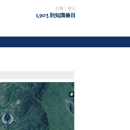
註冊
｜
登入
1,903 則知識條目