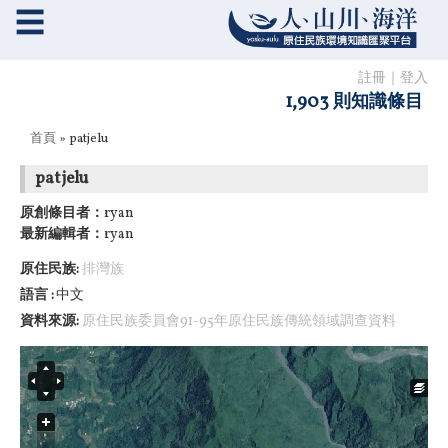
☰
註冊
｜
登入
1,903 則知識條目
您在這裡
首頁
» patjelu
patjelu
原創條目者：
ryan
最新編輯者：
ryan
原住民族:
排灣族
語言
中文
資料來源:
原住民族委員會91-95年原住民族傳統領域調查資料