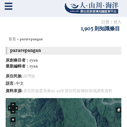
☰
註冊
｜
登入
1,903 則知識條目
您在這裡
首頁
» pararepangan
pararepangan
原創條目者：
ryan
最新編輯者：
ryan
原住民族:
排灣族
語言
中文
資料來源:
原住民族委員會91-95年原住民族傳統領域調查資料