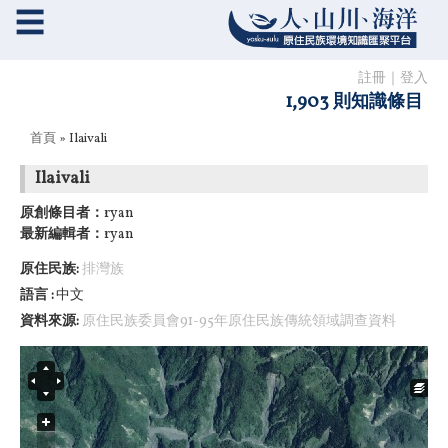
☰
註冊
｜
登入
1,903 則知識條目
您在這裡
首頁
» Ilaivali
Ilaivali
原創條目者：
ryan
最新編輯者：
ryan
原住民族:
排灣族
語言
中文
資料來源:
原住民族委員會91-95年原住民族傳統領域調查資料