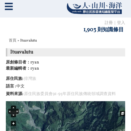
☰
註冊
｜
登入
1,903 則知識條目
您在這裡
首頁
» Ituavalutu
Ituavalutu
原創條目者：
ryan
最新編輯者：
ryan
原住民族:
排灣族
語言
中文
資料來源:
原住民族委員會91-95年原住民族傳統領域調查資料