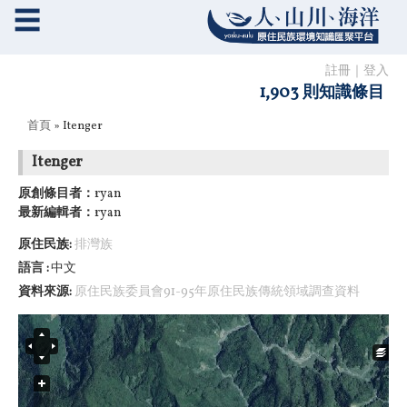
☰
註冊
｜
登入
1,903 則知識條目
您在這裡
首頁
» Itenger
Itenger
原創條目者：
ryan
最新編輯者：
ryan
原住民族:
排灣族
語言
中文
資料來源:
原住民族委員會91-95年原住民族傳統領域調查資料