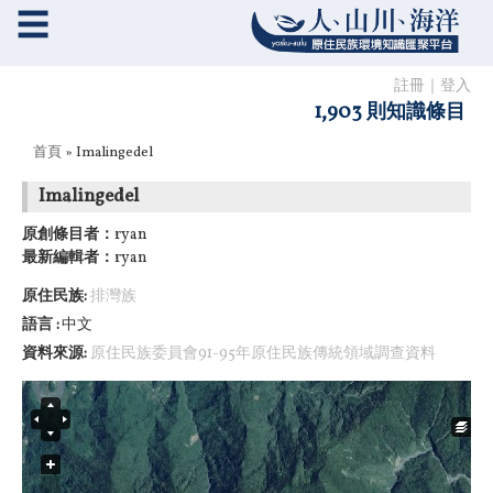
☰
註冊
｜
登入
1,903 則知識條目
您在這裡
首頁
» Imalingedel
Imalingedel
原創條目者：
ryan
最新編輯者：
ryan
原住民族:
排灣族
語言
中文
資料來源:
原住民族委員會91-95年原住民族傳統領域調查資料