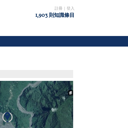
註冊
｜
登入
1,903 則知識條目