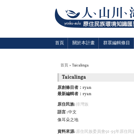
首頁
關於本計畫
群眾編輯條目
您在這裡
首頁
» Taicalinga
Taicalinga
原創條目者：
ryan
最新編輯者：
ryan
原住民族:
排灣族
語言
中文
像耳朵之地
資料來源:
原住民族委員會91-95年原住