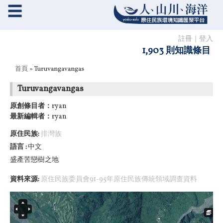
☰
註冊
｜
登入
1,903 則知識條目
您在這裡
首頁
» Turuvangavangas
Turuvangavangas
原創條目者：
ryan
最新編輯者：
ryan
原住民族:
排灣族
語言
中文
盛產苦戀樹之地
資料來源:
原住民族委員會91-95年原住民族傳統領域調查資料