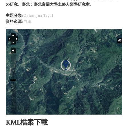
の研究。臺北：臺北帝國大學土俗人類學研究室。
主題分類:
Qalang na Tayal
資料來源:
自編
KML檔案下載