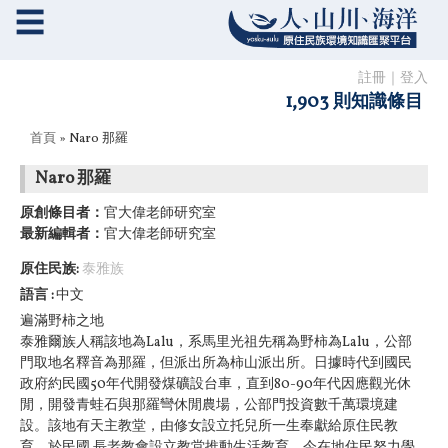
☰
註冊
｜
登入
1,903 則知識條目
您在這裡
首頁
» Naro 那羅
Naro 那羅
原創條目者：
官大偉老師研究室
最新編輯者：
官大偉老師研究室
原住民族:
泰雅族
語言
中文
遍滿野柿之地
泰雅爾族人稱該地為Lalu，系馬里光祖先稱為野柿為Lalu，公部
門取地名釋音為那羅，但派出所為柿山派出所。日據時代到國民
政府約民國50年代開發煤礦設台車，直到80-90年代因應觀光休
閒，開發青蛙石與那羅彎休閒農場，公部門投資數千萬環境建
設。該地有天主教堂，由修女設立托兒所一生奉獻給原住民教
育，於民國 長老教會設立教堂推動生活教育。今在地住民努力學