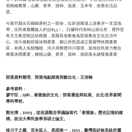
習精緻農業，山藥、香草、甜柿、蔬菜、玉米等，改善生活品
質。
今新竹縣尖石鄉錦屏村之一部份，位於游羅溪上游東岸一支流地
帶，住民泰雅爾族人約佔83.3﹪。日據時代有柿山派出所，禮拜堂
有天主教堂附設幼稚園，那羅長老教會為部落教友文化生活中
心。現今推動部落休閒產業，鄉公所投資成立那羅彎休閒產業
區，有商人魚類懺植，河川局整體河川環境，當地住民努力整合
農業休閒產業，種植山藥、香草、甜柿，係部落永續發展產業
部落資料整理、部落地點踏查與數位化：王信翰
參考資料：
廖守臣，1981，泰雅族的文化：部落遷徙與拓展。台北:世界新聞
專科學校。
鄭光博，2005，從祖源觀念爭議論當代「泰雅族」歷史記憶的建
構。政治大學民族學系碩士論文。
移川子之藏、宮本延人、馬淵東一，1935，臺灣高砂族系統所屬