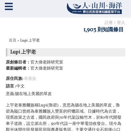
☰
註冊
｜
登入
1,903 則知識條目
您在這裡
首頁
» Lupi 上宇老
Lupi 上宇老
原創條目者：
官大偉老師研究室
最新編輯者：
官大偉老師研究室
原住民族:
泰雅族
語言
中文
意義:舖在地上美麗的草皮
上宇老泰雅爾族稱Lupi(魯碧)，意思為舖在地上美麗的草皮，魯
碧為隘口曾經為泰雅爾族人豐富的狩獵區域。日據時代為古道，
現舊政策之古道，國民政府與70年代架設輸竹木，於80年代開發
車子道路，設立派出所，90年代設一座中華電信收發台。現今為
觀光休閒住民發展民宿與農產販售區。主要交通往尖石前後山口