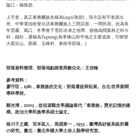
隘口－稱魯碧。
上宇老，真正泰雅爾族名稱為Lupi(魯碧)，現今設有宇老派出
所、中華電信收發台語泰雅爾族人三間店面，一間民宿。此為長
年雲霧、風口、冬季會下雪於冰凍之地帶。植物為闊葉林之科斗
科，鐵杉，通稱為Tapung(為李棟山與平地之主要道路，可瞭望
大霸尖山、那羅、玉峰村、泰崗等部落。)
部落資料整理、部落地點踏查與數位化：王信翰
參考資料：
廖守臣，1981，泰雅族的文化：部落遷徙與拓展。台北:世界新聞
專科學校。
鄭光博，2005，從祖源觀念爭議論當代「泰雅族」歷史記憶的建
構。政治大學民族學系碩士論文。
移川子之藏、宮本延人、馬淵東一，1935，臺灣高砂族系統所屬
の研究。臺北：臺北帝國大學土俗人類學研究室。