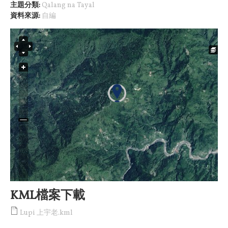
主題分類:
Qalang na Tayal
資料來源:
自編
KML檔案下載
Lupi 上宇老.kml