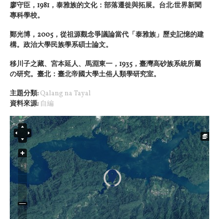
廖守臣，1981，泰雅族的文化：部落遷徙與拓展。台北:世界新聞
專科學校。
鄭光博，2005，從祖源觀念爭議論當代「泰雅族」歷史記憶的建
構。政治大學民族學系碩士論文。
移川子之藏、宮本延人、馬淵東一，1935，臺灣高砂族系統所屬
の研究。臺北：臺北帝國大學土俗人類學研究室。
主題分類:
Qalang na Tayal
資料來源:
自編