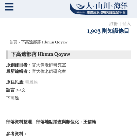
☰
註冊
｜
登入
1,903 則知識條目
您在這裡
首頁
» 下高遶部落 Hbnun Qoyaw
下高遶部落 Hbnun Qoyaw
原創條目者：
官大偉老師研究室
最新編輯者：
官大偉老師研究室
原住民族:
泰雅族
語言
中文
下高遶
部落資料整理、部落地點踏查與數位化：王信翰
參考資料：