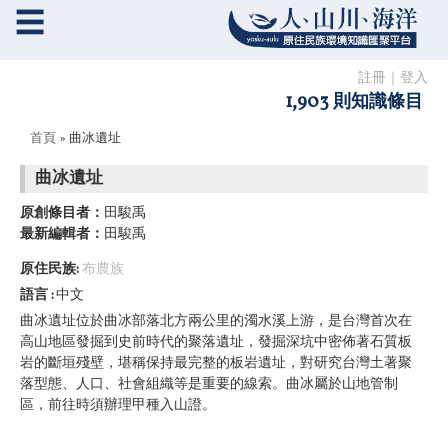
☰
註冊
｜
登入
1,903 則知識條目
您在這裡
首頁
» 曲冰遺址
曲冰遺址
原創條目者：
田駿禹
最新編輯者：
田駿禹
原住民族:
布農族
語言
中文
曲冰遺址位於曲冰部落北方兩公里的濁水溪上游，是台灣首次在
高山地區發掘到史前時代的聚落遺址，發掘深坑中密佈著石質板
岩的斷垣殘壁，堪稱保持最完整的板岩遺址，對研究台灣土著聚
落型態、人口、社會組織等是重要的線索。曲冰屬於山地管制
區，前往時須辦理甲種入山證。