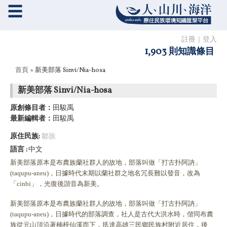
☰
註冊
｜
登入
1,903 則知識條目
您在這裡
首頁
» 新美部落 Sinvi/Nia-hosa
新美部落 Sinvi/Nia-hosa
原創條目者：
田駿禹
最新編輯者：
田駿禹
原住民族:
鄒族
語言
中文
新美部落原本是布農族蘭社群人的故地，部落叫做「打古扑阿訥」
(taqupu-aneu)，日據時代末期以蘭社群之地名冗長難以發音，改為
「cinbi」，光復後諧音為新美。
新美部落原本是布農族蘭社群人的故地，部落叫做「打古扑阿訥」
(taqupu-aneu)，日據時代的部落調查，社人是古代大洪水時，偕同布農
族從元山頂沿著楠梓仙溪而下，扺達高雄三民鄉民族村附近居住，後