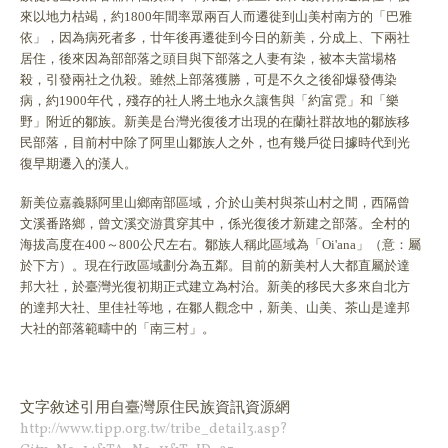
來以地力枯竭，約1800年間率眾兩百人而遷徙到山美村南方的「巴雅
依」，因為病死者多，廿年後再遷徙到今日的新美，分成上、下兩社
居住，後來因為部部落之頭目與下部落之人妻有染，被本夫當場格
殺，引發兩社之仇殺。雖然上部落獲勝，可是不久之後卻爆發傳染
病，約1900年代，殘存的社人將土地永久讓售與「約富霓」和「樂
野」附近的鄒族。新美是台灣光復後才出現的在蘭社群故地的鄒族移
民部落，目前村中除了阿里山鄒族人之外，也有幾戶從日據時代到光
復早期遷入的漢人。
新美位嘉義縣阿里山鄉南部區域，介於山美村與茶山村之間，西隔曾
文溪番路鄉，曾文溪交游貫穿其中，係光復後才新建之部落。全村的
海拔高度在400～800公尺左右。鄒族人稱此區域為「Oi'ana」（意：屬
於下方）。現在行政區域劃分為五鄰。目前的新美村人大都直屬於達
邦大社，於臺灣光復初期正式建立為村治。新美的移民大多來自北方
的達邦大社、里佳社等地，在鄒人觀念中，新美、山美、茶山是達邦
大社的部落範疇中的「南三村」。
文字敘述引用
自臺灣原住民族資訊資源網
http://www.tipp.org.tw/tribe_detail3.asp?