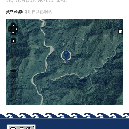
City_No=14&TA_No=11&T_ID=27
資料來源:
引用自其他網站