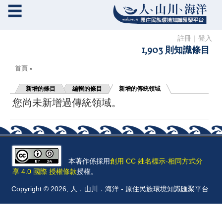
☰
註冊
｜
登入
1,903 則知識條目
您在這裡
首頁
»
新增的條目
編輯的條目
新增的傳統領域
您尚未新增過傳統領域。
本著作係採用
創用 CC 姓名標示-相同方式分
享 4.0 國際 授權條款
授權。
Copyright © 2026, 人．山川．海洋 - 原住民族環境知識匯聚平台