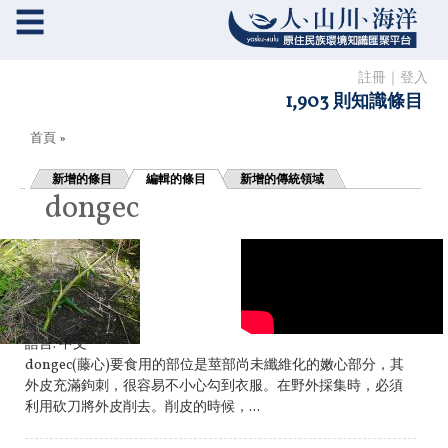
☰
註冊
｜
登入
1,903 則知識條目
您在這裡
首頁
»
新增的條目
編輯的條目
新增的傳統領域
dongec
語言:
中文
dongec(藤心)要食用的部位是莖部尚未纖維化的嫩心部分，其
外皮充滿鉤刺，很容易不小心勾到衣服。在野外採集時，必須
利用砍刀將外皮削去。削皮的時候，...