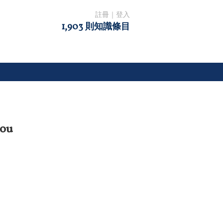
註冊
｜
登入
1,903 則知識條目
ou