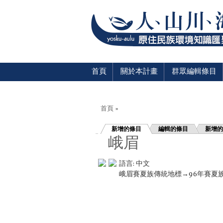
首頁
關於本計畫
群眾編輯條目
您在這裡
首頁
»
新增的條目
編輯的條目
新增的
峨眉
語言:
中文
峨眉賽夏族傳統地標→96年賽夏