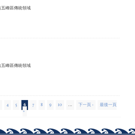
族五峰區傳統領域
族五峰區傳統領域
3
4
5
6
7
8
9
10
…
下一頁 ›
最後一頁
»