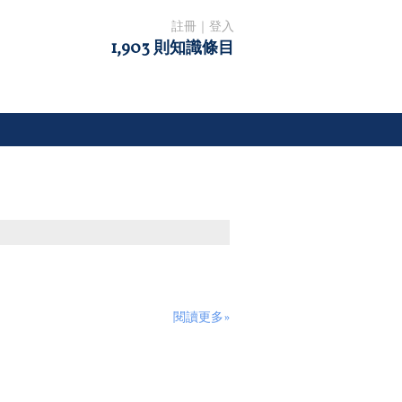
註冊
｜
登入
1,903 則知識條目
閱讀更多»