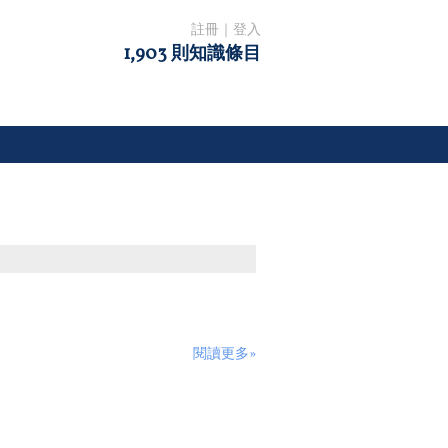
註冊
｜
登入
1,903 則知識條目
閱讀更多»