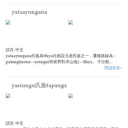
yataayungana
語言:
中文
yataayungana氏族為tfuya社創設元老氏族之一，遷移路線為：
patungkuonx—ayungu(特富野對岸山地)—tfuya。 子分類...
閱讀更多»
yasiungu氏族tapangx
語言:
中文