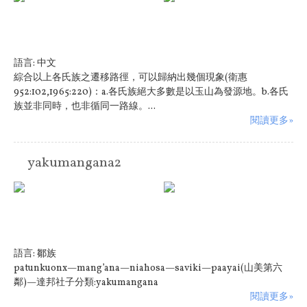
語言:
中文
綜合以上各氏族之遷移路徑，可以歸納出幾個現象(衛惠
952:102,1965:220)：a.各氏族絕大多數是以玉山為發源地。b.各氏
族並非同時，也非循同一路線。...
閱讀更多»
yakumangana2
語言:
鄒族
patunkuonx—mang’ana—niahosa—saviki—paayai(山美第六
鄰)—達邦社子分類:yakumangana
閱讀更多»