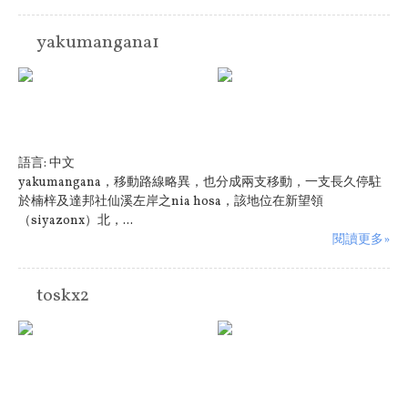
yakumangana1
語言:
中文
yakumangana，移動路線略異，也分成兩支移動，一支長久停駐
於楠梓及達邦社仙溪左岸之nia hosa，該地位在新望領
（siyazonx）北，...
閱讀更多»
toskx2