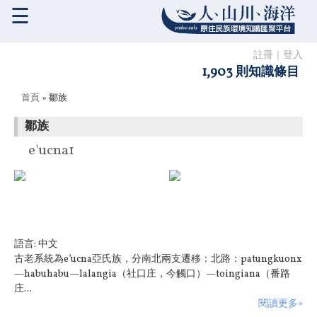
☰
註冊
｜
登入
1,903 則知識條目
您在這裡
首頁
» 鄒族
鄒族
e'ucna1
語言:
中文
古老系統為e’ucna亞氏族，分南北兩支遷移：北路：patungkuonx
—habuhabu—lalangia（社口庄，今觸口）—toingiana（番路
庄...
閱讀更多»