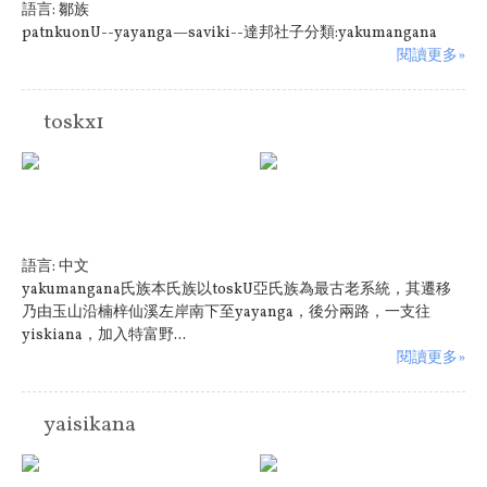
語言:
鄒族
patnkuonU--yayanga—saviki--達邦社子分類:yakumangana
閱讀更多»
toskx1
語言:
中文
yakumangana氏族本氏族以toskU亞氏族為最古老系統，其遷移
乃由玉山沿楠梓仙溪左岸南下至yayanga，後分兩路，一支往
yiskiana，加入特富野...
閱讀更多»
yaisikana