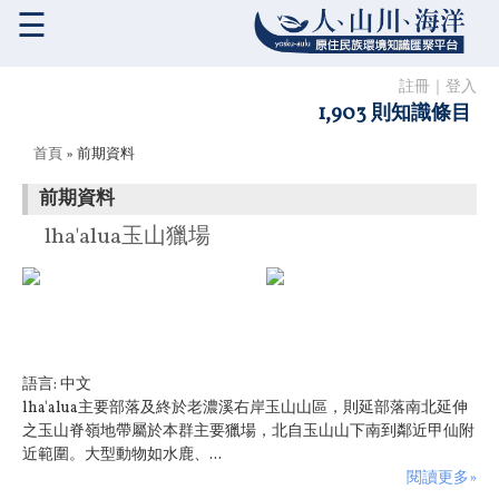
☰
註冊
｜
登入
1,903 則知識條目
您在這裡
首頁
» 前期資料
前期資料
lha'alua玉山獵場
語言:
中文
lha'alua主要部落及終於老濃溪右岸玉山山區，則延部落南北延伸
之玉山脊嶺地帶屬於本群主要獵場，北自玉山山下南到鄰近甲仙附
近範圍。大型動物如水鹿、...
閱讀更多»