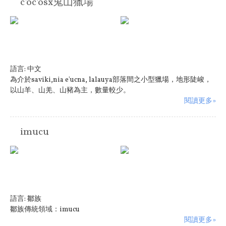
c'oc'osx鬼山獵場
語言:
中文
為介於saviki,nia e'ucna, lalauya部落間之小型獵場，地形陡峻，
以山羊、山羌、山豬為主，數量較少。
閱讀更多»
imucu
語言:
鄒族
鄒族傳統領域：imucu
閱讀更多»