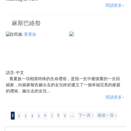
閱讀更多»
麻斯巴絡祭
原住民族:
賽夏族
語言:
中文
賽夏族一項相當特殊的生命禮俗，是指一生中最慎重的一次回
娘家，向娘家報告嫁出去的女兒終於建立了一個幸福完美的家庭
的禮俗。嫁出去的女兒...
閱讀更多»
頁面
1
2
3
4
5
6
7
8
9
…
下一頁 ›
最後一頁 »
搜尋表單