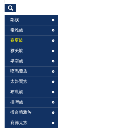
鄒族
泰雅族
賽夏族
雅美族
卑南族
噶瑪蘭族
太魯閣族
布農族
排灣族
撒奇萊雅族
賽德克族