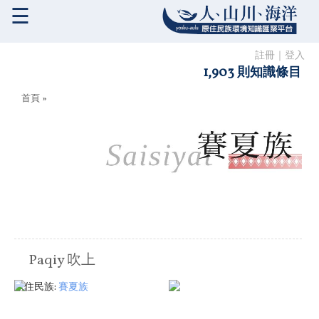
☰
註冊
｜
登入
1,903 則知識條目
您在這裡
首頁
»
Paqiy 吹上
原住民族:
賽夏族