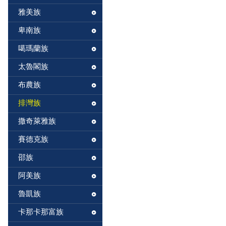
雅美族
卑南族
噶瑪蘭族
太魯閣族
布農族
排灣族
撒奇萊雅族
賽德克族
邵族
阿美族
魯凱族
卡那卡那富族