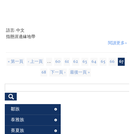
語言:
中文
指懸涯邊緣地帶
閱讀更多»
頁面
« 第一頁
‹ 上一頁
…
60
61
62
63
64
65
66
67
68
下一頁 ›
最後一頁 »
搜尋表單
鄒族
泰雅族
賽夏族