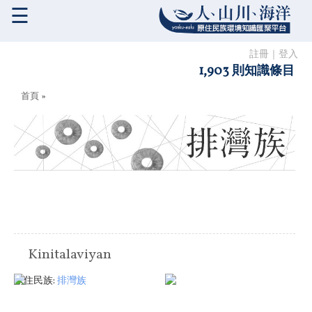
☰
註冊
｜
登入
1,903 則知識條目
您在這裡
首頁
»
Kinitalaviyan
原住民族:
排灣族