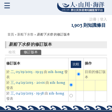
☰
註冊
｜
登入
1,903 則知識條目
您在這裡
首頁
»
新船下水祭
»
新船下水祭
的修訂版本
新船下水祭
的修訂版本
主要索引標籤
檢視
修訂版本
(作用中頁籤)
修訂版本
操作
於
二, 05/19/2015 - 19:55
由
zih-hong
發
目前的修訂版
表
本
於
三, 04/29/2015 - 20:01
由
zih-hong
發表
於
三, 04/29/2015 - 19:58
由
zih-hong
發表