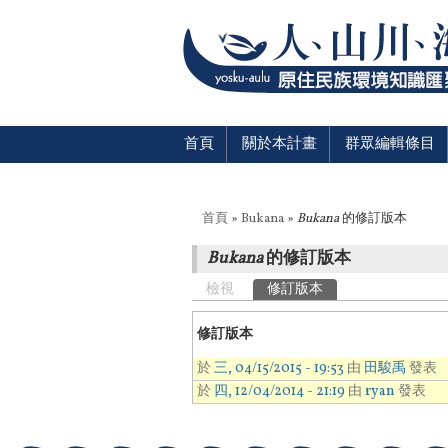
首頁
關於本計畫
群眾編輯條目
您在這裡
首頁
»
Bukana
»
Bukana
的修訂版本
Bukana
的修訂版本
主要索引標籤
檢視
修訂版本
(作用中頁籤)
修訂版本
於
三, 04/15/2015 - 19:53
由
田駿禹
發表
於
四, 12/04/2014 - 21:19
由
ryan
發表