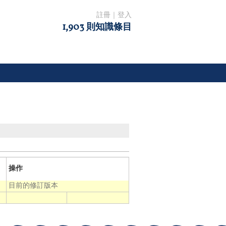
註冊
｜
登入
1,903 則知識條目
操作
目前的修訂版本