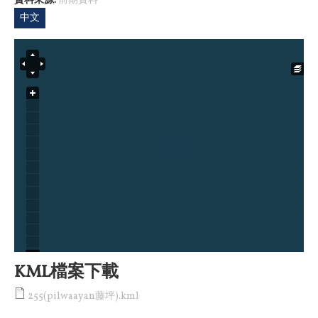
資料來源:
前期資料
中文
KML檔案下載
255(pilwaayan藤坪).kml