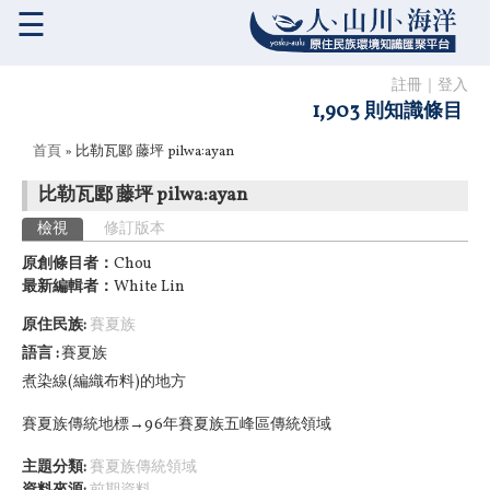
☰
註冊
｜
登入
1,903 則知識條目
您在這裡
首頁
» 比勒瓦郾 藤坪 pilwa:ayan
比勒瓦郾 藤坪 pilwa:ayan
主要索引標籤
檢視
(作用中頁籤)
修訂版本
原創條目者：
Chou
最新編輯者：
White Lin
原住民族:
賽夏族
語言
賽夏族
煮染線(編織布料)的地方
賽夏族傳統地標→96年賽夏族五峰區傳統領域
主題分類:
賽夏族傳統領域