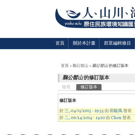
首頁
關於本計畫
群眾編輯條目
您在這裡
首頁
»
鵝公髻山
»
鵝公髻山
的修訂版本
鵝公髻山
的修訂版本
主要索引標籤
檢視
修訂版本
(作用中頁籤)
修訂版本
於
三, 04/15/2015 - 19:35
由
田駿禹
發表
於
二, 06/24/2014 - 14:10
由
Chou
發表