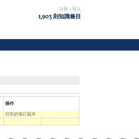
註冊
｜
登入
1,903 則知識條目
操作
目前的修訂版本