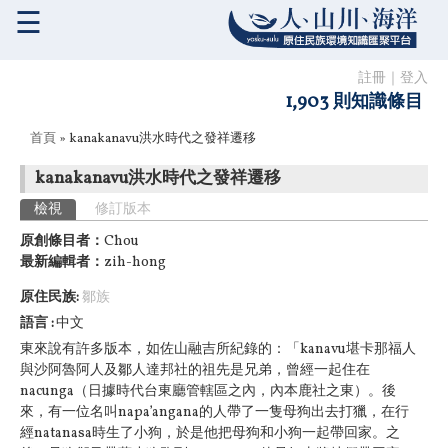
☰
註冊
｜
登入
1,903 則知識條目
您在這裡
首頁
» kanakanavu洪水時代之發祥遷移
kanakanavu洪水時代之發祥遷移
主要索引標籤
檢視
(作用中頁籤)
修訂版本
原創條目者：
Chou
最新編輯者：
zih-hong
原住民族:
鄒族
語言
中文
東來說有許多版本，如佐山融吉所紀錄的：「kanavu堪卡那福人
與沙阿魯阿人及鄒人達邦社的祖先是兄弟，曾經一起住在
nacunga（日據時代台東廳管轄區之內，內本鹿社之東）。後
來，有一位名叫napa’angana的人帶了一隻母狗出去打獵，在行
經natanasa時生了小狗，於是他把母狗和小狗一起帶回家。之