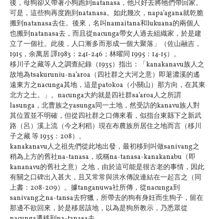
後，母狗卻又帶著小狗跑到natanasa，他只好去將牠們帶回家。
可是，這些狗再度跑到natanasa。如此幾次，napa’agana就乾脆
搬到natanasa去住。後來，名叫namaitana和lukuana的兩個人
也搬到natanasa去，而且從nacunga帶女人過去組織家，於是建
立了一個社。此後，人口漸多而形成一個大聚落」（佐山融吉，
1915，余萬居 譯1983：241-246；林曜同 1995：14-15）。
移川子之藏等人之調查紀錄（1935）指出：「kanakanavu族人之
故地為tsakuruniu-na’aroa（四社群之大河之意）即荖濃溪的遙
遠東方之nacunga其地，這是patokoa（小關山）那方向，在其東
北方之土。」。nacunga大約就是四社群sa’aroa人之所謂
lasunga，北曹族之yasunga同一土地，然受訪的kanavu族人對
其位置並不明確，但從四社群之口傳來看，似指台東縣下之新武
路（呂）溪上流（今之利稻）現在布農族所居住之地而言（移川
子之藏 等 1935：208）。
kanakanavu人之祖先們從此地出發，最初移到叫做sanivang之
稍為上方的舊社na-tanasa，或稱na-tanasa-kanakanabu（即
kananavu的舊社之意）之地，由於這可能是很古老的事情，因此
有關之口碑出入甚大，且又常常與洪水傳說連結在一起言之（同
上書：208-209）。據tanganuwa社所傳，從nacunga到
sanivang之na-tansa去狩獵，所帶去的狗有身妊而生狗子，留在
那邊不欲回來，於是移居該地，以為是狗所教示，乃悉眾從
nacunga遷移到na-tanasa去