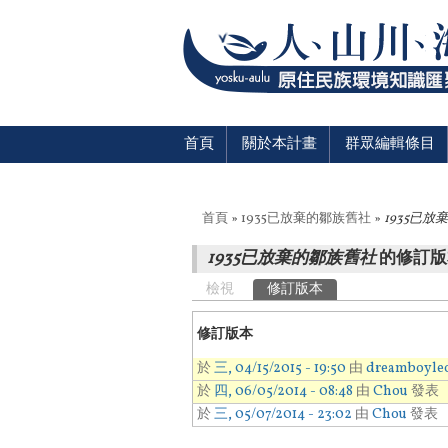
首頁
關於本計畫
群眾編輯條目
您在這裡
首頁
»
1935已放棄的鄒族舊社
»
1935已
1935已放棄的鄒族舊社
的修訂版
主要索引標籤
檢視
修訂版本
(作用中頁籤)
修訂版本
於
三, 04/15/2015 - 19:50
由
dreamboyle
於
四, 06/05/2014 - 08:48
由
Chou
發表
於
三, 05/07/2014 - 23:02
由
Chou
發表