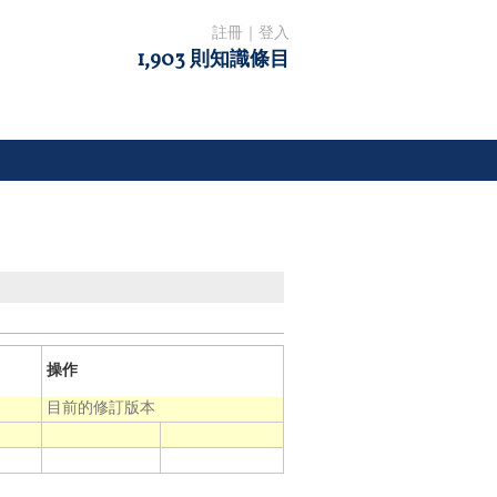
註冊
｜
登入
1,903 則知識條目
操作
目前的修訂版本