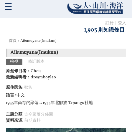
☰
註冊
｜
登入
1,903 則知識條目
您在這裡
首頁
» Aibunuyana(Imukun)
Aibunuyana(Imukun)
主要索引標籤
檢視
(作用中頁籤)
修訂版本
原創條目者：
Chou
最新編輯者：
dreamboyleo
原住民族:
鄒族
語言
中文
1935年尚存的聚落→1935年北鄒族 Tapangu社地
主題分類:
古今聚落分佈圖
資料來源:
前期資料