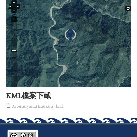
KML檔案下載
Aibunuyana(Imukun).kml