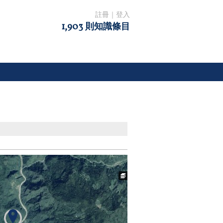
註冊
｜
登入
1,903 則知識條目