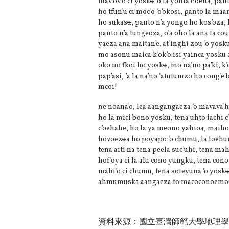
mav’ov’o ci yosk
u
‘o la yonta c’oeha, pant
ho tfun’u ci moc’o ‘o’okosi, panto la ma
ho sukas
u
, panto n’a yongo ho kos’oza, 
panto n’a tungeoza, o’a oho la ana ta cou 
yaeza ana maitan’e. at’inghi zou ’o yosk
mo ason
u
maica k’ok’o isi yainca yosk
u
oko no fkoi ho yosk
u
, mo na’no pa’ki, k’
pap’asi, ’a la na’no ‘atutumzo ho cong’e 
mcoi!
ne noana’o, lea aangangaeza ‘o mavava’h
ho la mici bono yosk
u
, tena uhto iachi c
c’oehahe, ho la ya meono yahioa, maihon
hovoez
u
a ho poyapo ‘o chumu, la toehun
tena aiti na tena peela s
u
c’
u
hi, tena maht
hof’oya ci la al
u
cono yungku, tena cono 
mahi’o ci chumu, tena soteyuna ‘o yosk
ahm
u
m
u
ska aangaeza to macoconoemoo 
資料來源：國立臺灣師範大學地理學