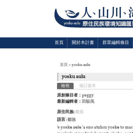
首頁
關於本計畫
群眾編輯條目
您在這裡
首頁
» yosku aulu
yosku aulu
主要索引標籤
檢視
(作用中頁籤)
修訂版本
原創條目者：
peggy
最新編輯者：
田駿禹
原住民族:
鄒族
語言
鄒族
‘e yosk
u
a
u
l
u
‘a eno atuhcu yosk
u
to mac