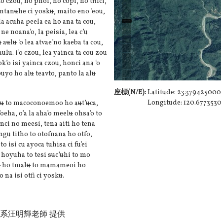
o czou, ho phoi, ho copi, ho tfiici,
amtan
u
he ci yosk
u
, maito eno ’eou,
la ac
u
ha peela ea ho ana ta cou,
ne noana’o, la peisia, lea c’u
u
a
u
l
u
‘o lea atvae’no kaeba ta cou,
a
u
l
u
. i’o czou, lea yainca ta cou zou
ok’o isi yainca czou, honci ana ‘o
buyo ho al
u
teavto, panto la al
u
座標(N/E):
Latitude: 23.37942500
Longitude: 120.67735
u
to macoconoemoo ho a
u
t’
u
ca,
’oeha, o’a la aha’o meel
u
ohsa’o to
ci no meesi, tena aiti ho tena
gu titho to otofnana ho otfo,
o isi cu ayoca tuhisa ci fu’ei
hoyuha to tesi s
u
c’
u
hi to mo
u
ho tmal
u
to mamameoi ho
na isi otfi ci yosk
u
.
系汪明輝老師 提供