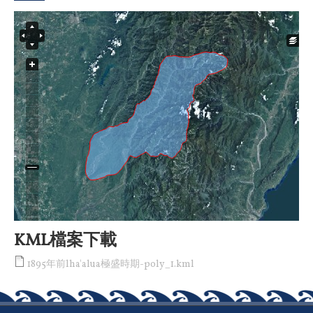
KML檔案下載
1895年前lha'alua極盛時期-poly_1.kml