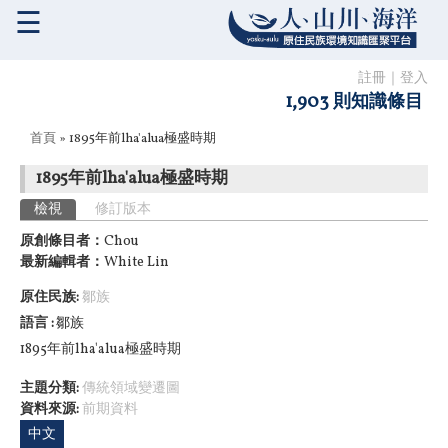
☰
註冊
｜
登入
1,903 則知識條目
您在這裡
首頁
» 1895年前lha'alua極盛時期
1895年前lha'alua極盛時期
主要索引標籤
檢視
(作用中頁籤)
修訂版本
原創條目者：
Chou
最新編輯者：
White Lin
原住民族:
鄒族
語言
鄒族
1895年前lha'alua極盛時期
主題分類:
傳統領域變遷圖
資料來源:
前期資料
中文