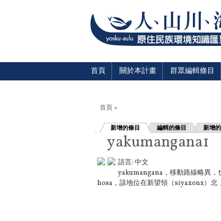
首頁
關於本計畫
群眾編輯條目
您在這裡
首頁
»
新增的條目
編輯的條目
新增的
yakumangana1
語言:
中文
yakumangana，移動路線略
hosa，該地位在新望領（siyazonx）北，.