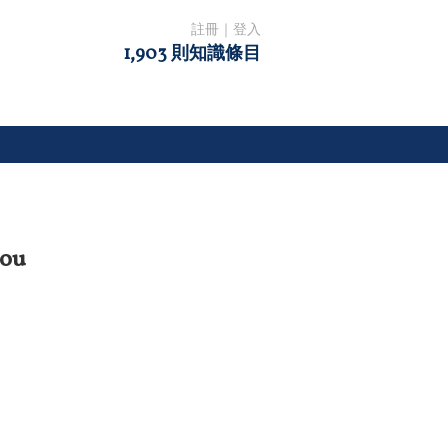
註冊
｜
登入
1,903 則知識條目
ou