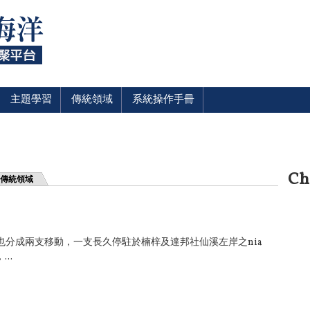
主題學習
傳統領域
系統操作手冊
Ch
傳統領域
異，也分成兩支移動，一支長久停駐於楠梓及達邦社仙溪左岸之nia
..