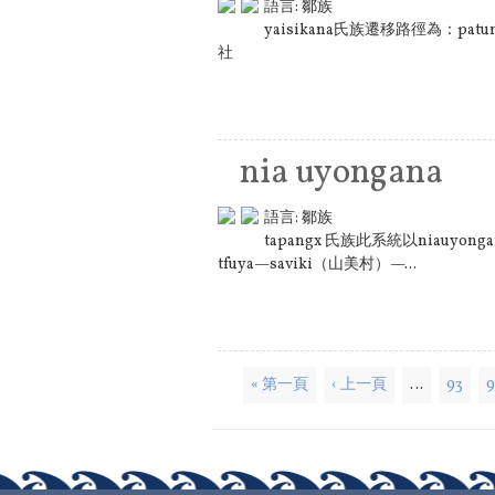
語言:
鄒族
yaisikana氏族遷移路徑為：patun
社
nia uyongana
語言:
鄒族
tapangx 氏族此系統以niauyon
tfuya—saviki（山美村）—...
頁面
« 第一頁
‹ 上一頁
…
93