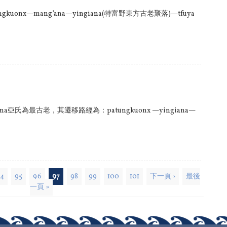
gkuonx—mang’ana—yingiana(特富野東方古老聚落)—tfuya
gana亞氏為最古老，其遷移路經為：patungkuonx —yingiana—
94
95
96
97
98
99
100
101
下一頁 ›
最後
一頁 »