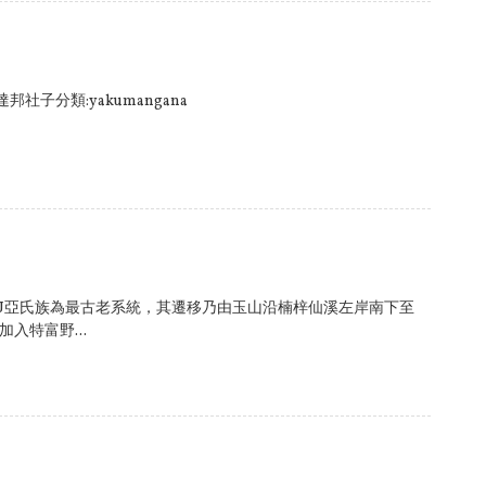
i--達邦社子分類:yakumangana
toskU亞氏族為最古老系統，其遷移乃由玉山沿楠梓仙溪左岸南下至
加入特富野...