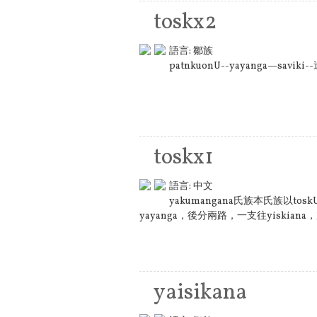
toskx2
語言:
鄒族
patnkuonU--yayanga—savik
toskx1
語言:
中文
yakumangana氏族本氏族以
yayanga，後分兩路，一支往yiskiana，
yaisikana