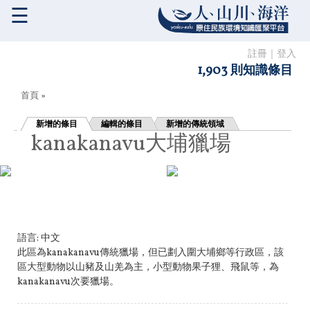
☰
註冊
｜
登入
1,903 則知識條目
您在這裡
首頁
»
新增的條目
編輯的條目
新增的傳統領域
kanakanavu大埔獵場
語言:
中文
此區為kanakanavu傳統獵場，但已劃入圍大埔鄉等行政區，該
區大型動物以山豬及山羌為主，小型動物果子狸、飛鼠等，為
kanakanavu次要獵場。