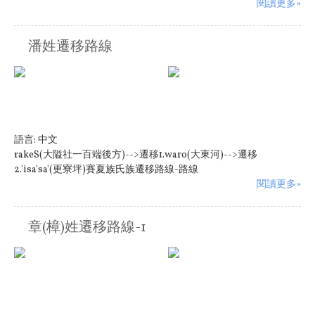
閱讀更多»
潘姓遷移路線
語言:
中文
rakeS(大隘社一百端後方)-->遷移1.waro(大東河)-->遷移
2.'isa'sa'(更寮坪)賽夏族氏族遷移路線-路線
閱讀更多»
章(樟)姓遷移路線-1