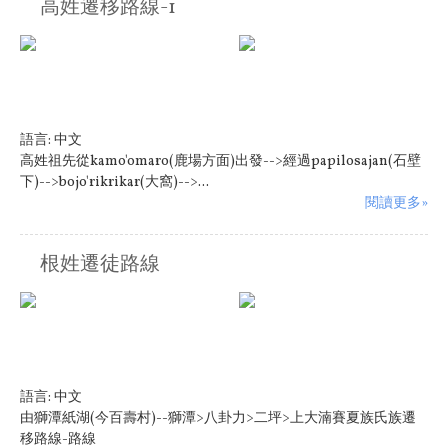
高姓遷移路線-1
語言:
中文
高姓祖先從kamo'omaro(鹿場方面)出發-->經過papilosajan(石壁
下)-->bojo'rikrikar(大窩)-->...
閱讀更多»
根姓遷徒路線
語言:
中文
由獅潭紙湖(今百壽村)--獅潭>八卦力>二坪>上大湳賽夏族氏族遷
移路線-路線