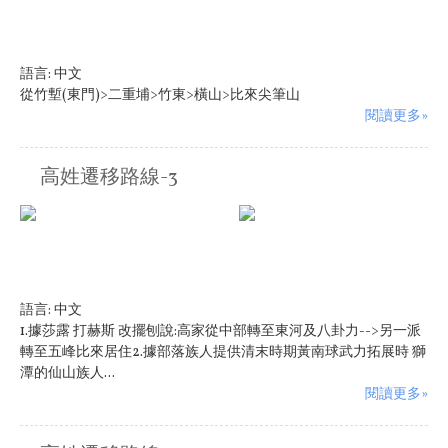
語言:
中文
從竹塹(東門)>二重埔>竹東>橫山>比來尖筆山
閱讀更多»
高姓遷移路線-3
語言:
中文
1.據莎露 打赫斯 改擺刨說:高家從中部轉至東河及八卦力-->另一派
轉至五峰比來居住2.據部落族人提供清末時期黃南球武力拓展時 獅
潭的仙山族人...
閱讀更多»