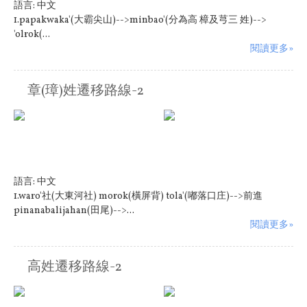
語言:
中文
1.papakwaka'(大霸尖山)-->minbao'(分為高 樟及芎三 姓)-->
'olrok(...
閱讀更多»
章(璋)姓遷移路線-2
語言:
中文
1.waro'社(大東河社) morok(橫屏背) tola'(嘟落口庄)-->前進
pinanabalijahan(田尾)-->...
閱讀更多»
高姓遷移路線-2