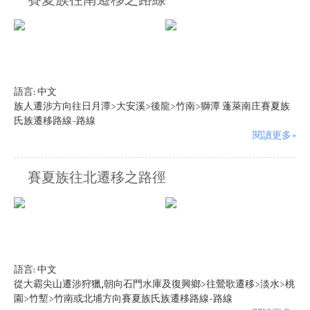
賽夏族往南遷移之路線
語言:
中文
族人遷涉方向往日月潭>大安溪>後龍>竹南>獅潭 蓬萊南庄賽夏族
氏族遷移路線-路線
閱讀更多»
賽夏族往北遷移之路徑
語言:
中文
從大霸尖山遷涉狩獵,朝向石門水庫及復興鄉>往鶯歌遷移>淡水>桃
園>竹塹>竹南或北埔方向賽夏族氏族遷移路線-路線