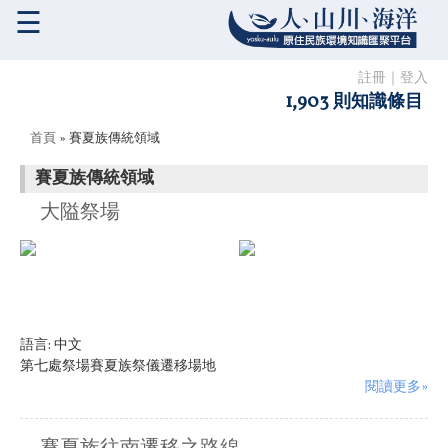
☰
註冊
｜
登入
1,903 則知識條目
您在這裡
首頁
» 賽夏族傳統領域
賽夏族傳統領域
大隘祭場
語言:
中文
第七處祭場賽夏族祭儀遷移場地
閱讀更多»