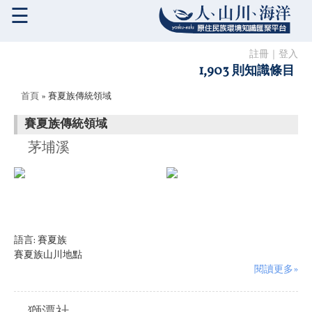
☰
註冊
｜
登入
1,903 則知識條目
您在這裡
首頁
» 賽夏族傳統領域
賽夏族傳統領域
茅埔溪
語言:
賽夏族
賽夏族山川地點
閱讀更多»