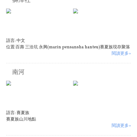
獅潭社
語言:
中文
位置:百壽 三洽坑 永興(marin pensansha hanteu)賽夏族現存聚落
閱讀更多»
南河
語言:
賽夏族
賽夏族山川地點
閱讀更多»