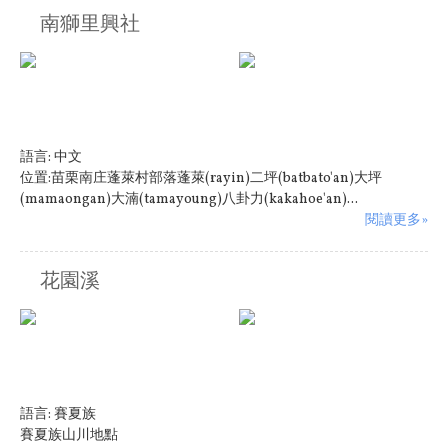
南獅里興社
語言:
中文
位置:苗栗南庄蓬萊村部落蓬萊(rayin)二坪(batbato'an)大坪
(mamaongan)大湳(tamayoung)八卦力(kakahoe'an)...
閱讀更多»
花園溪
語言:
賽夏族
賽夏族山川地點