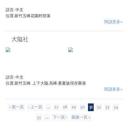
語言:
中文
位置:新竹五峰花園村部落
閱讀更多»
大隘社
語言:
中文
位置:新竹五峰. 上下大隘.高峰.賽夏族現存聚落
閱讀更多»
頁面
« 第一頁
‹ 上一頁
…
27
28
29
30
31
32
33
34
35
…
下一頁 ›
最後一頁 »