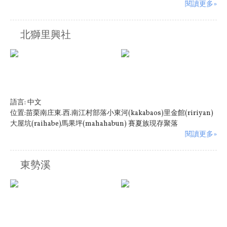
閱讀更多»
北獅里興社
語言:
中文
位置:苗栗南庄東.西.南江村部落小東河(kakabaos)里金館(ririyan)
大屋坑(raihabe)馬果坪(mahahabun) 賽夏族現存聚落
閱讀更多»
東勢溪