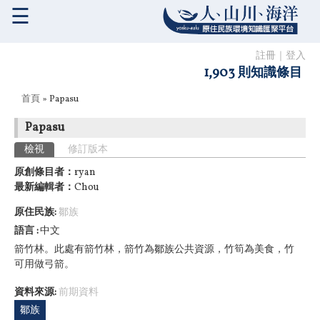
☰
註冊
｜
登入
1,903 則知識條目
您在這裡
首頁
» Papasu
Papasu
主要索引標籤
檢視
(作用中頁籤)
修訂版本
原創條目者：
ryan
最新編輯者：
Chou
原住民族:
鄒族
語言
中文
箭竹林。此處有箭竹林，箭竹為鄒族公共資源，竹筍為美食，竹
可用做弓箭。
資料來源:
前期資料
鄒族