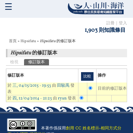
☰
註冊
｜
登入
1,903 則知識條目
您在這裡
首頁
»
Hipsifatu
»
Hipsifatu
的修訂版本
Hipsifatu
的修訂版本
主要索引標籤
檢視
修訂版本
(作用中頁籤)
修訂版本
操作
於
三, 04/15/2015 - 19:53
由
田駿禹
發
目前的修訂版本
表
於
四, 12/04/2014 - 21:23
由
ryan
發表
本著作係採用
創用 CC 姓名標示-相同方式分