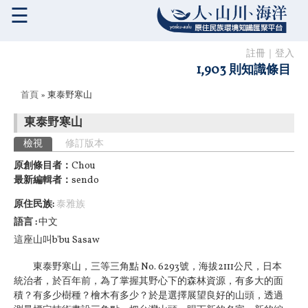
☰
註冊
｜
登入
1,903 則知識條目
您在這裡
首頁
» 東泰野寒山
東泰野寒山
主要索引標籤
檢視
(作用中頁籤)
修訂版本
原創條目者：
Chou
最新編輯者：
sendo
原住民族:
泰雅族
語言
中文
這座山叫b'bu Sasaw
東泰野寒山，三等三角點 No. 6293號，海拔2111公尺，日本
統治者，於百年前，
為了掌握其野心下的森林資源，有多大的面
積？有多少樹種
？檜木有多少？於是選擇展望良好的山頭，透過