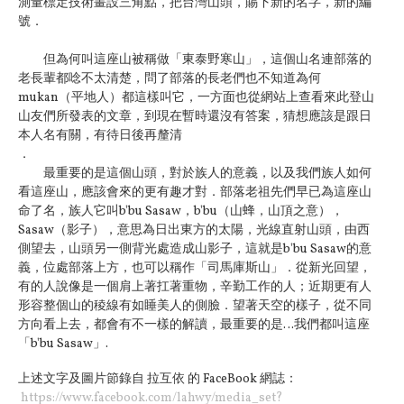
測量標定技
術畫設三角點，把台灣山頭，賜下新的名字，新的編
號．
但為何叫這座山被稱做「東泰野寒山」，這個山名連部
落的
老長輩都唸不太清楚，問了部落的長老們也不知道為何
mukan（平地人）都這樣叫它，一方面也從網站上查看
來此登山
山友們所發表的文章，到現在暫時還沒有答案，猜
想應該是跟日
本人名有關，有待日後再釐清
．
最重要的是這個山頭，對於族人的意義，以及我們族人
如何
看這座山，應該會來的更有趣才對．部落老祖先們早已
為這座山
命了名，族人它叫b'bu Sasaw，b'bu（山蜂，山頂之意），
Sasaw（影子），意思為日出東方的太陽，光線直射山
頭，由西
側望去，山頭另一側背光處造成山影子，這就是b
'bu Sasaw的意
義，位處部落上方，也可以稱作「司馬庫斯
山」．從新光回望，
有的人說像是一個肩上著扛著重物，辛
勤工作的人；近期更有人
形容整個山的稜線有如睡美人的側
臉．望著天空的樣子，從不同
方向看上去，都會有不一樣的
解讀，最重要的是…我們都叫這座
「b'bu Sasaw」.
上述文字及圖片節錄自 拉互依 的 FaceBook 網誌：
https://www.facebook.com/lahwy/media_set?