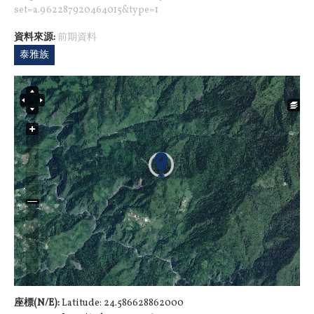
set=a.962287920464015&type=1
資料來源:
前期資料
泰雅族
座標(N/E):
Latitude: 24.586628862000