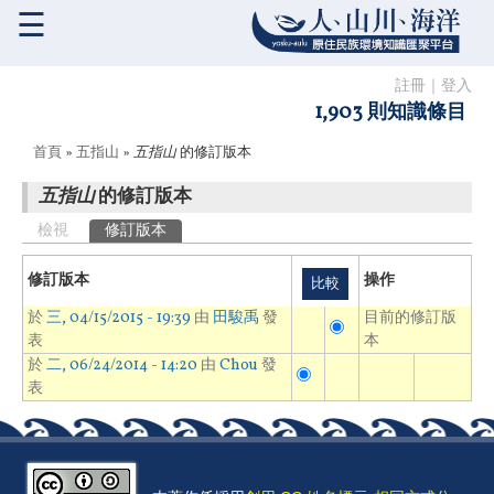
☰
註冊
｜
登入
1,903 則知識條目
您在這裡
首頁
»
五指山
»
五指山
的修訂版本
五指山
的修訂版本
主要索引標籤
檢視
修訂版本
(作用中頁籤)
修訂版本
操作
於
三, 04/15/2015 - 19:39
由
田駿禹
發
目前的修訂版
表
本
於
二, 06/24/2014 - 14:20
由
Chou
發
表